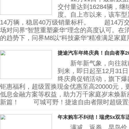
交付量达到16284辆，
度。自上市以来，该车型
14万辆，稳居40万级销量标杆。 超14万
场对问界“智慧重塑豪华”理念的高度认可。在
的趋势下，问界M8以“科技豪华”精准满足家庭
捷途汽车年终庆典！自由者享20
新年新气象，向往就前往
到来，即日起至12月31
终庆典促销活动，旗下爆
钜惠福利，超级置换现金优惠至高20000元，
低息金融方案等权益，助力万千家庭岁末焕新
新篇！ 可城可野！捷途自由者限时超级置换
年末购车不纠结！瑞虎5x双车
满减、返券、早鸟价、