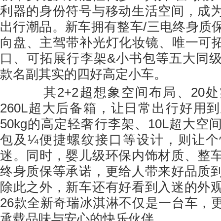
利器的身份符号与移动生活空间，成
出行潮品。新车拥有整车/三电终身质
向盘、主驾带补光灯化妆镜、唯一可拓展
口、可拓展行李架&小书包等五大同
款名副其实的四好高定小车。
其2+2超想象空间布局、20处
260L超大后备箱，让日常出行好用
50kg的高定轻奢行李架、10L超大
包及¼便捷螺纹接口等设计，则让个
迷。同时，婴儿级环保内饰材质、整
终身质保等承诺，更给人带来好品质
除此之外，新车还有好看到入迷的外
26款全新奇瑞冰淇淋不仅是一台车，
承载品味与安心的快乐伙伴。