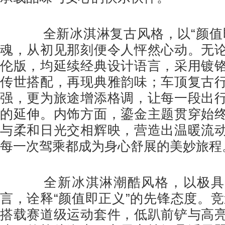
全新冰淇淋复古风格，以“颜值即
魂，从初见那刻便令人怦然心动。无
伦版，均延续经典设计语言，采用镀
传世搭配，再现典雅韵味；车顶复古
强，更为旅途增添格调，让每一段出
的延伸。内饰方面，鎏金主题贯穿始
与柔和日光交相辉映，营造出温暖流
每一次驾乘都成为身心舒展的美妙旅程
全新冰淇淋潮酷风格，以极具
言，诠释“颜值即正义”的先锋态度。竞
搭载赛道级运动套件，低趴前铲与高