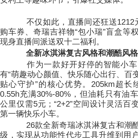
不仅如此，直播间还狂送1212元
购车券、奇瑞吉祥物“包小瑞”盲盒等
现身直播间派送双十二福利。
全新冰淇淋
复古
风格和潮酷风格
作为一款好开好停的智能小车，
有“萌趣动心颜值、快乐随心出行、百
贴心守护”的核心优势。205km超长
0.55h充满30%-80%，但油耗只有
公里仅需5元；“2+2”空间设计灵活
第一辆快乐小车。
26款全新奇瑞冰淇淋复古和潮酷
级，实现从功能性代步工具升维到用