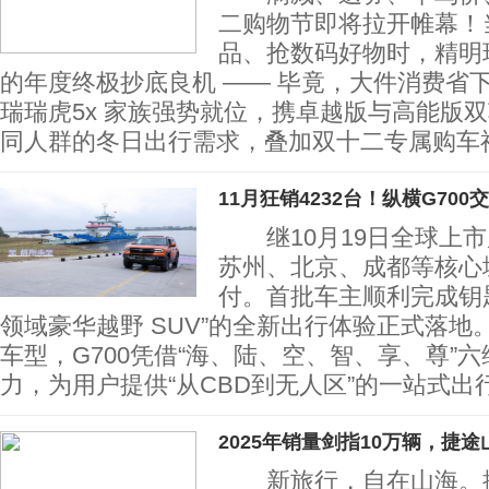
二购物节即将拉开帷幕！
品、抢数码好物时，精明
的年度终极抄底良机 —— 毕竟，大件消费省
瑞瑞虎5x 家族强势就位，携卓越版与高能版
同人群的冬日出行需求，叠加双十二专属购车
11月狂销4232台！纵横G700交
继10月19日全球上市后
苏州、北京、成都等核心
付。首批车主顺利完成钥
领域豪华越野 SUV”的全新出行体验正式落地
车型，G700凭借“海、陆、空、智、享、尊”
力，为用户提供“从CBD到无人区”的一站式出
2025年销量剑指10万辆，捷途
新旅行，自在山海。捷