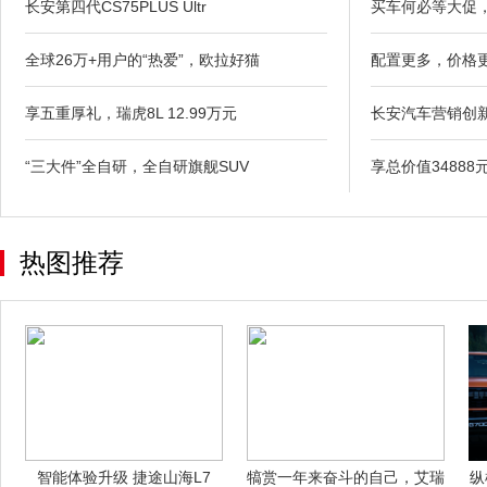
长安第四代CS75PLUS Ultr
买车何必等大促，
全球26万+用户的“热爱”，欧拉好猫
配置更多，价格更
享五重厚礼，瑞虎8L 12.99万元
长安汽车营销创
“三大件”全自研，全自研旗舰SUV
享总价值3488
热图推荐
智能体验升级 捷途山海L7
犒赏一年来奋斗的自己，艾瑞
纵