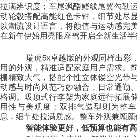
拉满辨识度；车尾飒酷鳍线尾翼勾勒运
动轮毂搭配高能红色卡钳，细节处尽
以潮流设计语言，将颜值与运动感完
在新年伊始用亮眼座驾开启全新生活半
瑞虎5x卓越版的外观同样出彩，
用的外观，精准适配家庭用户需求。
栅精致大气，搭配个性立体镂空光带
动感与时尚风范巧妙融合，日常通勤
格调。吸顶式行李架为家庭远行拓展
用性与美观度；双排气造型则为整车
息，细节处拉满质感。整车外观兼顾颜
智能体验更好，低预算也能有高