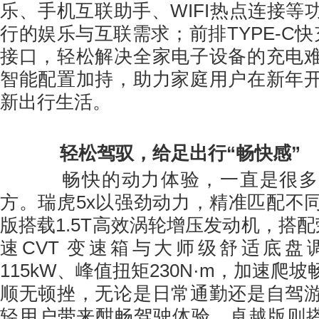
乐、手机互联助手、WIFI热点连接等
行的娱乐与互联需求；前排TYPE-C快充
接口，轻松解决全家电子设备的充电
智能配置加持，助力家庭用户在新年
新出行生活。
轻松驾驭，给足出行“畅快感”
畅快的动力体验，一直是很多
方。瑞虎5x以强劲动力，精准匹配不
版搭载1.5T高效涡轮增压发动机，搭
速CVT 变速箱与大师级舒适底盘
115kW、峰值扭矩230N·m，加速爬
顺无顿挫，无论是日常通勤还是自驾
轻用户带来酣畅驾驶体验。卓越版则搭载