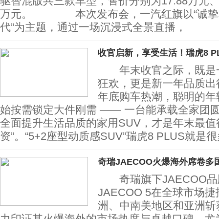
驱智混版共三款车型，售价分别为17.88万元、19
万元。 本次发布会，一汽红旗以“诚挚
代”为主题，通过一场沉浸式全景直播，
收官启新，享受生活！瑞虎8 PL
年末收官之际，既是一
狂欢，更是新一年品质出
年底购车热潮，聪明的年
始按需锁定大件刚需 —— 一台能承载全家团
全面提升生活品质的家用SUV，才是年末最值得
资”。“5+2座型动质感SUV”瑞虎8 PLUS就是
奇瑞JAECOO火爆海外席卷多
奇瑞旗下JAECOO品
JAECOO 5在全球市场
洲、中南美地区和亚洲斩
力印证其火爆海外的市场热度与卓越口碑。尤