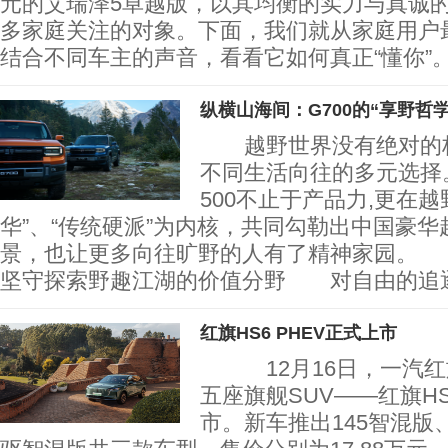
元的艾瑞泽5卓越版，以其均衡的实力与真诚
多家庭关注的对象。下面，我们就从家庭用户
结合不同车主的声音，看看它如何真正“懂你
纵横山海间：G700的“享野哲学
越野世界没有绝对的标
不同生活向往的多元选择。
500不止于产品力,更在
华”、“传统硬派”为内核，共同勾勒出中国豪
景，也让更多向往旷野的人有了精神家园。 
坚守探索野趣江湖的价值分野 对自由的追
红旗HS6 PHEV正式上市
12月16日，一汽红
五座旗舰SUV——红旗HS
市。新车推出145智混版、