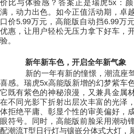
价比与体验感？答案正是瑞虎5x：
满，动力出色。如今正值活动期，卓
口价5.99万元，高能版自动挡6.99
优惠，让用户轻松无压力拿下好车，
验。
新年新车色，开启全年新气象
新的一年有新的憧憬，潮流座驾
喜感。瑞虎5x高能版新增的幻梦紫车
它既有紫色的神秘浪漫，又兼具金属
在不同光影下折射出层次丰富的光泽
体拒绝平庸、彰显个性的审美偏好，
眼符号。同时，高能版前脸采用潮动
配潮流T型日行灯与镶嵌分体式大灯，